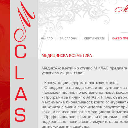
НАЧАЛО
ЗА САЛОНА
СЕРТИФИКАТИ
КАКВО ПР
МЕДИЦИНСКА КОЗМЕТИКА
Медико-козметично студио М КЛАС предлага 
услуги за лице и тяло:
- Консултации с дерматолог-козметолог;
- Определяне на вида кожа и консултации за
- Ензимен пилинг, почистване на лице, масаж
- Програми за пилинг с АНАs и PHAs, съдър
максимална бионаличност, които осигуряват
на кожата с видим положителен резултат при
кожа, и се изпълняват с медицинска козмети
- Професионални козметични програми – себ
подхранване, повишаване имунитета на кожа
антиоксидантни свойства;