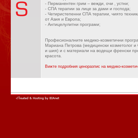
- Перманентен грим – вежди, очи , устни;
- СПА терапии за лице за дами и господа;
- Четиристепенни СПА терапии, чиято техник
от Азия и Европа;
- Антицелулитни програми;
Професионалните медико-козметични програм
Мариана Петрова (медицински козметолог и 
и шия) и с материали на водещи френски пр
красота.
Вижте подробния ценоразпис на медико-козметичн