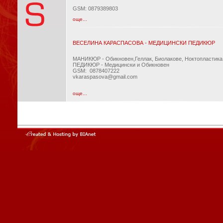
GSM: 0879389803
още...
ВЕСЕЛИНА КАРАСПАСОВА - МEДИЦИНСКИ ПЕДИКЮР
МАНИКЮР - Обикновен,Геллак, Биолакове, Ноктопластика
ПЕДИКЮР - Медицински и Обикновен
GSM: 0878407222
vkaraspasova@gmail.com
още...